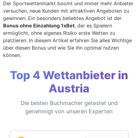
Der Sportwettenmarkt boomt und immer mehr Anbieter
versuchen, neue Kunden mit attraktiven Angeboten zu
gewinnen. Ein besonders beliebtes Angebot ist der
Bonus ohne Einzahlung 1xBet
, der es Spielern
ermöglicht, ohne eigenes Risiko erste Wetten zu
platzieren. In diesem Artikel erfahren Sie alles Wichtige
über diesen Bonus und wie Sie ihn optimal nutzen
können.
Top 4 Wettanbieter in
Austria
Die besten Buchmacher getestet und
genehmigt von unseren Experten