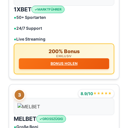
1XBET
MARKTFÜHRER
50+ Sportarten
24/7 Support
Live Streaming
200% Bonus
EXKLUSIV
BONUS HOLEN
8.9/10
★★★★★
3
MELBET
GROSSZÜGIG
Große Boni