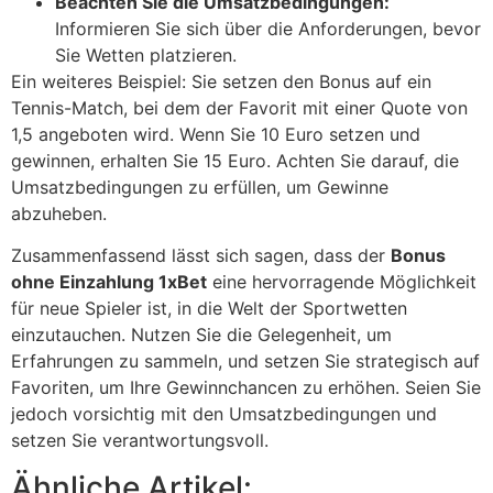
Beachten Sie die Umsatzbedingungen:
Informieren Sie sich über die Anforderungen, bevor
Sie Wetten platzieren.
Ein weiteres Beispiel: Sie setzen den Bonus auf ein
Tennis-Match, bei dem der Favorit mit einer Quote von
1,5 angeboten wird. Wenn Sie 10 Euro setzen und
gewinnen, erhalten Sie 15 Euro. Achten Sie darauf, die
Umsatzbedingungen zu erfüllen, um Gewinne
abzuheben.
Zusammenfassend lässt sich sagen, dass der
Bonus
ohne Einzahlung 1xBet
eine hervorragende Möglichkeit
für neue Spieler ist, in die Welt der Sportwetten
einzutauchen. Nutzen Sie die Gelegenheit, um
Erfahrungen zu sammeln, und setzen Sie strategisch auf
Favoriten, um Ihre Gewinnchancen zu erhöhen. Seien Sie
jedoch vorsichtig mit den Umsatzbedingungen und
setzen Sie verantwortungsvoll.
Ähnliche Artikel: