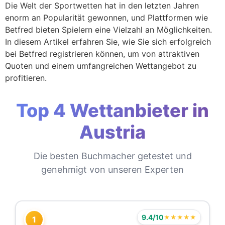
Die Welt der Sportwetten hat in den letzten Jahren
enorm an Popularität gewonnen, und Plattformen wie
Betfred bieten Spielern eine Vielzahl an Möglichkeiten.
In diesem Artikel erfahren Sie, wie Sie sich erfolgreich
bei Betfred registrieren können, um von attraktiven
Quoten und einem umfangreichen Wettangebot zu
profitieren.
Top 4 Wettanbieter in
Austria
Die besten Buchmacher getestet und
genehmigt von unseren Experten
9.4/10
★★★★★
1