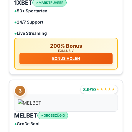
1XBET
MARKTFÜHRER
50+ Sportarten
24/7 Support
Live Streaming
200% Bonus
EXKLUSIV
BONUS HOLEN
8.9/10
★★★★★
3
MELBET
GROSSZÜGIG
Große Boni