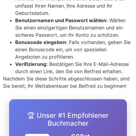
umfasst Ihren Namen, Ihre Adresse und Ihr
Geburtsdatum.
Benutzernamen und Passwort wählen:
Wählen
Sie einen einzigartigen Benutzernamen und ein
sicheres Passwort, um Ihr Konto zu schützen.
Bonuscode eingeben:
Falls vorhanden, geben Sie
einen Bonuscode ein, um von speziellen
Angeboten zu profitieren.
Verifizierung:
Bestätigen Sie Ihre E-Mail-Adresse
durch einen Link, den Sie von Betfred erhalten.
Nachdem Sie diese Schritte abgeschlossen haben, sind
Sie bereit, Ihr Wettabenteuer bei Betfred zu beginnen!
🏆 Unser #1 Empfohlener
Buchmacher