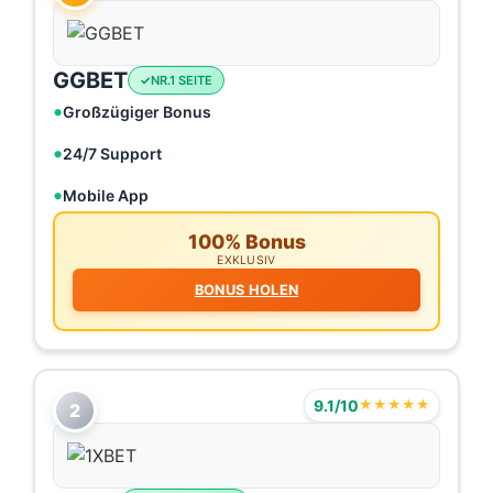
GGBET
NR.1 SEITE
Großzügiger Bonus
24/7 Support
Mobile App
100% Bonus
EXKLUSIV
BONUS HOLEN
9.1/10
★★★★★
2