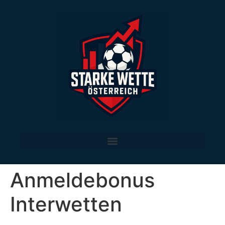
Anmeldebonus
Interwetten