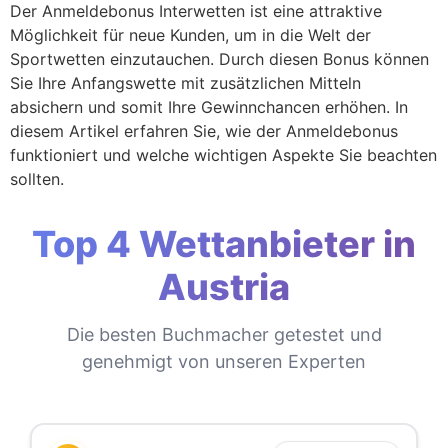
Der Anmeldebonus Interwetten ist eine attraktive
Möglichkeit für neue Kunden, um in die Welt der
Sportwetten einzutauchen. Durch diesen Bonus können
Sie Ihre Anfangswette mit zusätzlichen Mitteln
absichern und somit Ihre Gewinnchancen erhöhen. In
diesem Artikel erfahren Sie, wie der Anmeldebonus
funktioniert und welche wichtigen Aspekte Sie beachten
sollten.
Top 4 Wettanbieter in
Austria
Die besten Buchmacher getestet und
genehmigt von unseren Experten