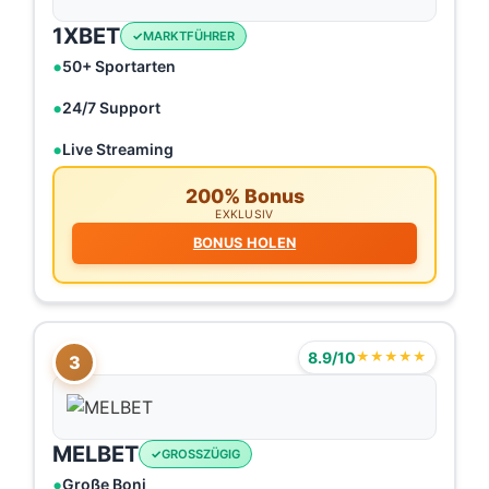
1XBET
MARKTFÜHRER
50+ Sportarten
24/7 Support
Live Streaming
200% Bonus
EXKLUSIV
BONUS HOLEN
8.9/10
★★★★★
3
MELBET
GROSSZÜGIG
Große Boni