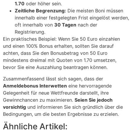
1.70
oder höher sein.
Zeitliche Begrenzung:
Die meisten Boni müssen
innerhalb einer festgelegten Frist eingelöst werden,
oft innerhalb von
30 Tagen
nach der
Registrierung.
Ein praktisches Beispiel: Wenn Sie 50 Euro einzahlen
und einen 100% Bonus erhalten, sollten Sie darauf
achten, dass Sie den Bonusbetrag von 50 Euro
mindestens dreimal mit Quoten von 1.70 umsetzen,
bevor Sie eine Auszahlung beantragen können.
Zusammenfassend lässt sich sagen, dass der
Anmeldebonus Interwetten
eine hervorragende
Gelegenheit für neue Wettfreunde darstellt, ihre
Gewinnchancen zu maximieren.
Seien Sie jedoch
vorsichtig
und informieren Sie sich gründlich über die
Bedingungen, um die besten Ergebnisse zu erzielen.
Ähnliche Artikel: