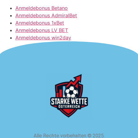
Anmeldebonus Betano
Anmeldebonus AdmiralBet
Anmeldebonus 1xBet
Anmeldebonus LV BET
Anmeldebonus win2day
Alle Rechte vorbehalten
©
2025.