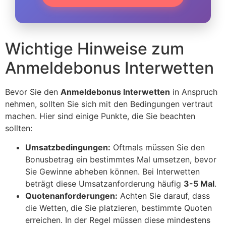
Wichtige Hinweise zum
Anmeldebonus Interwetten
Bevor Sie den
Anmeldebonus Interwetten
in Anspruch
nehmen, sollten Sie sich mit den Bedingungen vertraut
machen. Hier sind einige Punkte, die Sie beachten
sollten:
Umsatzbedingungen:
Oftmals müssen Sie den
Bonusbetrag ein bestimmtes Mal umsetzen, bevor
Sie Gewinne abheben können. Bei Interwetten
beträgt diese Umsatzanforderung häufig
3-5 Mal
.
Quotenanforderungen:
Achten Sie darauf, dass
die Wetten, die Sie platzieren, bestimmte Quoten
erreichen. In der Regel müssen diese mindestens